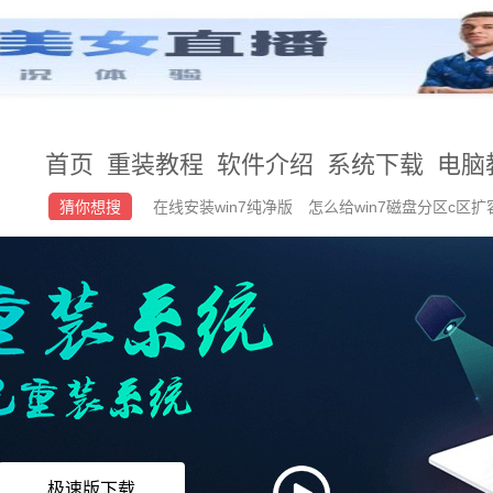
首页
重装教程
软件介绍
系统下载
电脑
猜你想搜
在线安装win7纯净版
怎么给win7磁盘分区c区扩
版iso下载
u盘装系统启动怎么选择映像文件路径