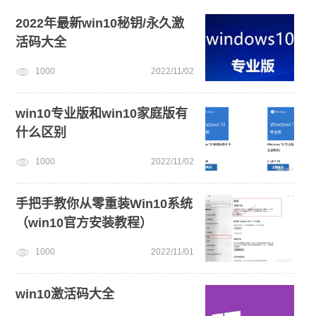
windows11
小白一键重装系统win10教程
2022年最新win10秘钥/永久激
活码大全
win11绕过硬件限制安装
电脑死机卡顿
免费升级win10
1000
2022/11/02
win11一键安装
win11系统重装
笔记本蓝屏怎么重装系统
win10专业版和win10家庭版有
什么区别
1000
2022/11/02
手把手教你从零重装Win10系统
（win10官方安装教程）
1000
2022/11/01
win10激活码大全