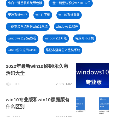
小白一键重装系统绿色版
u盘一键重装系统win10 32位
安装系统win7
win11下载
win10系统重装
一键重装系统备份win11系统
windows11教程
windows11安装教程
windows11升级
电脑开不了机
win11怎么退回win10
笔记本蓝屏怎么重装系统
戴尔一键重装系统教育版
新手如何重装电脑系统win7
2022年最新win10秘钥/永久激
活码大全
电脑开不了机怎么重装系统
免费升级win10
win7系统重装
1000
2022/11/02
U盘重装系统
win11一键安装
win10升级win11
win10专业版和win10家庭版有
什么区别