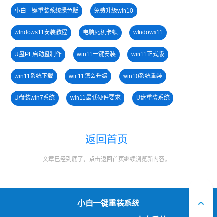
小白一键重装系统绿色版
免费升级win10
windows11安装教程
电脑死机卡顿
windows11
U盘PE启动盘制作
win11一键安装
win11正式版
win11系统下载
win11怎么升级
win10系统重装
U盘装win7系统
win11最低硬件要求
U盘重装系统
一键重装系统备份win11系统
win11绕过硬件限制安装
返回首页
win7系统安装教程
电脑无法开机重装系统
文章已经到底了，点击返回首页继续浏览新内容。
电脑开不了机怎么重装系统
win11怎么退回win10
小白一键重装系统