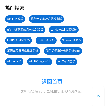
热门搜索
win11正式版
戴尔一键重装系统教育版
u盘一键重装系统win10 32位
windows11安装教程
U盘PE启动盘制作
电脑开不了机
安装win10系统
笔记本蓝屏怎么重装系统
新手如何重装电脑系统win7
windows11
win10升级win11
win7系统重装
小白一键重装系统绿色版
小白一键重装系统win10教程
返回首页
win7系统安装教程
win11系统重装
文章已经到底了，点击返回首页继续浏览新内容。
电脑开不了机怎么重装系统
windows11升级
win11下载
电脑无法开机重装系统