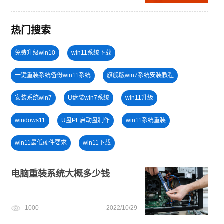
热门搜索
免费升级win10
win11系统下载
一键重装系统备份win11系统
旗舰版win7系统安装教程
安装系统win7
U盘装win7系统
win11升级
windows11
U盘PE启动盘制作
win11系统重装
win11最低硬件要求
win11下载
小白一键重装系统win10教程
win11一键安装
电脑重装系统大概多少钱
win10系统重装
win11怎么升级
安装win10系统
1000
2022/10/29
戴尔一键重装系统教育版
电脑无法开机重装系统