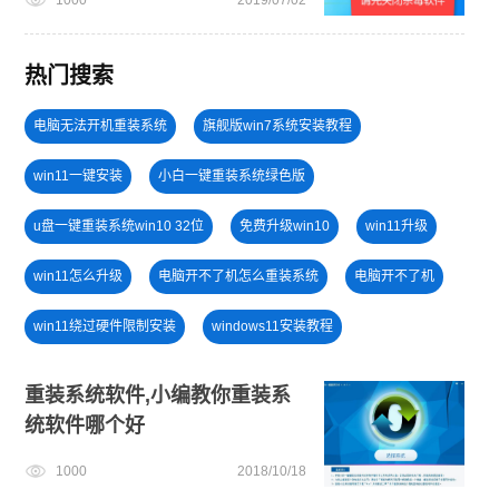
热门搜索
电脑无法开机重装系统
旗舰版win7系统安装教程
win11一键安装
小白一键重装系统绿色版
u盘一键重装系统win10 32位
免费升级win10
win11升级
win11怎么升级
电脑开不了机怎么重装系统
电脑开不了机
win11绕过硬件限制安装
windows11安装教程
笔记本蓝屏怎么重装系统
win7系统重装
重装系统软件,小编教你重装系
统软件哪个好
一键重装系统备份win11系统
win11正式版
1000
2018/10/18
win11系统重装
U盘PE启动盘制作