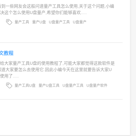
看到一些网友会这般问道量产工具怎么使用,关于这个问题,小编
这个怎么使用U盘量产,希望你们能够喜欢.....
量产工具
量产U盘
U盘量产工具
U盘量产
文教程
给大家量产工具U盘的使用教程了,可能大家都觉得这款软件是
知道大家要怎么去使用它.因此小编今天在这里就要告诉大家U
了.....
量产工具U盘
量产U盘工具
U盘量产工具
U盘量产软件