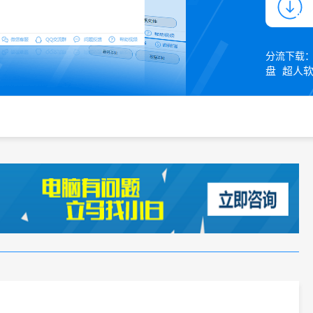
分流下载
盘
超人