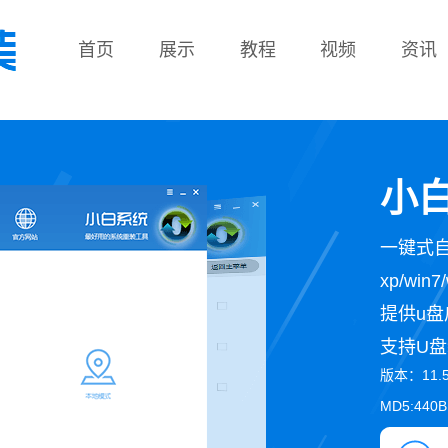
首页
展示
教程
视频
资讯
教程
小白
一键式
xp/wi
提供u盘
支持U盘
版本：11.
MD5:440B