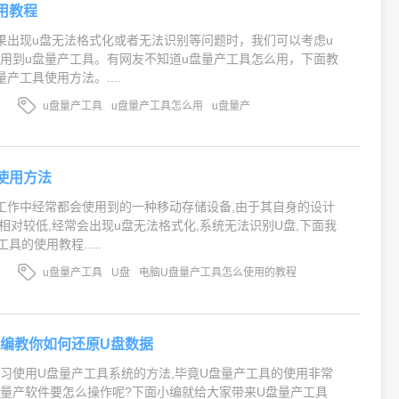
用教程
果出现u盘无法格式化或者无法识别等问题时，我们可以考虑u
用到u盘量产工具。有网友不知道u盘量产工具怎么用，下面教
产工具使用方法。....
u盘量产工具
u盘量产工具怎么用
u盘量产
使用方法
工作中经常都会使用到的一种移动存储设备,由于其自身的设计
性相对较低,经常会出现u盘无法格式化,系统无法识别U盘,下面我
具的使用教程.....
u盘量产工具
U盘
电脑U盘量产工具怎么使用的教程
小编教你如何还原U盘数据
习使用U盘量产工具系统的方法,毕竟U盘量产工具的使用非常
盘量产软件要怎么操作呢?下面小编就给大家带来U盘量产工具