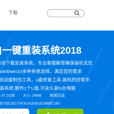
下载
一键重装系统2018
自动下载安装系统，专业客服解答确保装机无忧
n7/win8/win10多种系统选择，满足您的需求
启动盘制作工具，u盘修复工具,装机的好帮手
装系统,制作1个U盘,可永久装N台电脑
系统日志
5.47.1530 大小: 29MB
E570C2E175F3C416361E18B9C183