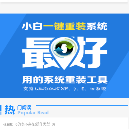
栏目ID=
0
的表不存在(操作类型=0)