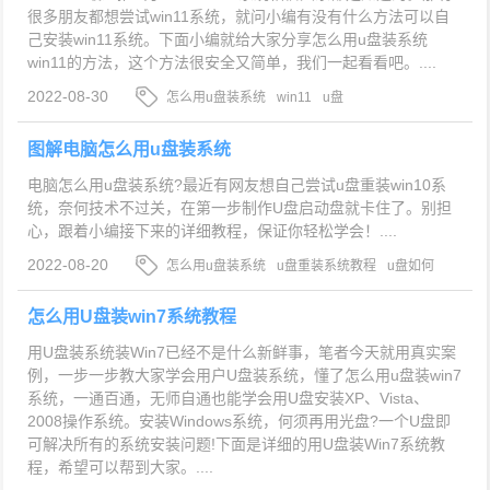
很多朋友都想尝试win11系统，就问小编有没有什么方法可以自
己安装win11系统。下面小编就给大家分享怎么用u盘装系统
win11的方法，这个方法很安全又简单，我们一起看看吧。....
2022-08-30
怎么用u盘装系统
win11
u盘
图解电脑怎么用u盘装系统
电脑怎么用u盘装系统?最近有网友想自己尝试u盘重装win10系
统，奈何技术不过关，在第一步制作U盘启动盘就卡住了。别担
心，跟着小编接下来的详细教程，保证你轻松学会！....
2022-08-20
怎么用u盘装系统
u盘重装系统教程
u盘如何
重装系统
怎么用U盘装win7系统教程
用U盘装系统装Win7已经不是什么新鲜事，笔者今天就用真实案
例，一步一步教大家学会用户U盘装系统，懂了怎么用u盘装win7
系统，一通百通，无师自通也能学会用U盘安装XP、Vista、
2008操作系统。安装Windows系统，何须再用光盘?一个U盘即
可解决所有的系统安装问题!下面是详细的用U盘装Win7系统教
程，希望可以帮到大家。....