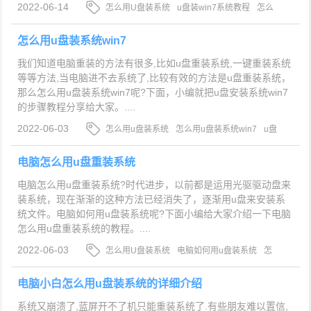
2022-06-14
怎么用U盘装系统
u盘装win7系统教程
怎么
用U盘装win7系统
怎么用u盘装系统win7
我们知道电脑重装的方法有很多,比如u盘重装系统,一键重装系统
等等方法,当电脑进不去系统了,比较有效的方法是u盘重装系统，
那么怎么用u盘装系统win7呢?下面，小编就把u盘安装系统win7
的步骤教程分享给大家。....
2022-06-03
怎么用u盘装系统
怎么用u盘装系统win7
u盘
安装系统win7
电脑怎么用u盘重装系统
电脑怎么用u盘重装系统?时代进步，以前都是运用光驱驱动盘来
装系统，现在渐渐的这种方法已经消失了，逐渐用u盘来安装系
统文件。电脑如何用u盘装系统呢?下面小编给大家介绍一下电脑
怎么用u盘重装系统的教程。....
2022-06-03
怎么用U盘装系统
电脑如何用u盘装系统
怎
么用u盘重装系统
电脑小白怎么用u盘装系统的详细介绍
系统又崩溃了,蓝屏开不了机只能重装系统了.有些朋友难以置信,