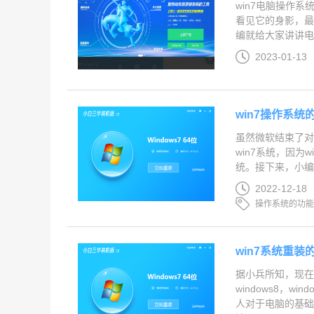
win7电脑操作
看见它的身影，最
编就给大家讲讲电脑
2023-01-13
win7操作系
虽然微软结束了对
win7系统，因为
统。接下来，小编就
2022-12-18
操作系统的功
win7系统重装
据小兵所知，现在
windows8，w
人对于电脑的基础