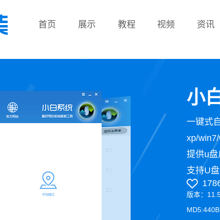
首页
展示
教程
视频
资讯
教程
小白
一键式
xp/wi
提供u盘
支持U盘
178
版本：11.
MD5:440B