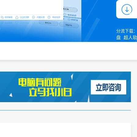
分流下载
盘
超人