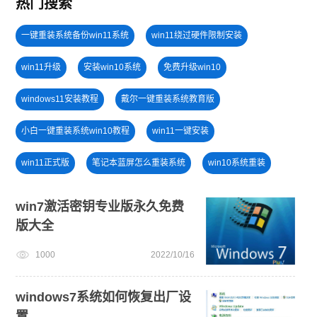
热门搜索
一键重装系统备份win11系统
win11绕过硬件限制安装
win11升级
安装win10系统
免费升级win10
windows11安装教程
戴尔一键重装系统教育版
小白一键重装系统win10教程
win11一键安装
win11正式版
笔记本蓝屏怎么重装系统
win10系统重装
win7系统安装教程
win7系统重装
win11怎么升级
win7激活密钥专业版永久免费
版大全
win11系统重装
小白一键重装系统绿色版
windows11
1000
2022/10/16
win11怎么退回win10
U盘重装系统
windows7系统如何恢复出厂设
置