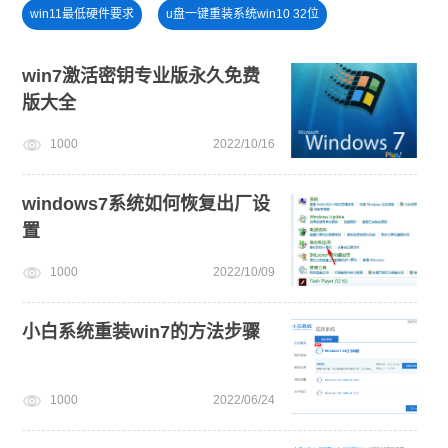
win11最低硬件要求
u盘一键重装系统win10 32位
win11怎么退回win10
电脑无法开机重装系统
win7激活密钥专业版永久免费
版大全
win11怎么升级
安装win10系统
戴尔一键重装系统教育版
1000
2022/10/16
windows11升级
一键重装系统备份win11系统
U盘装win7系统
win10系统重装
安装系统win7
windows7系统如何恢复出厂设
置
1000
2022/10/09
小白系统重装win7的方法步骤
1000
2022/06/24