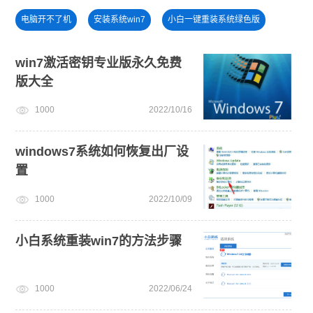
电脑开不了机
安装系统win7
小白一键重装系统绿色版
U盘PE启动盘制作
win11正式版
win11系统重装
win7激活密钥专业版永久免费
版大全
一键重装系统备份win11系统
笔记本蓝屏怎么重装系统
1000
2022/10/16
win10系统重装
U盘装win7系统
windows11教程
windows7系统如何恢复出厂设
置
1000
2022/10/09
小白系统重装win7的方法步骤
1000
2022/06/24