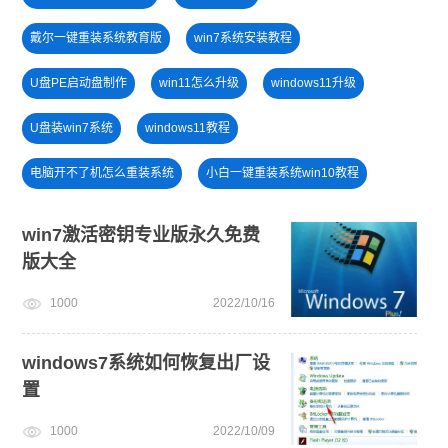
戴尔一键重装系统教育版
win7系统安装教程
U盘PE启动盘制作
win11怎么升级
windows11升级
U盘装win7系统
windows11教程
电脑开不了机怎么重装系统
小白一键重装系统win10教程
win11系统下载
windows11安装教程
win11升级
win7激活密钥专业版永久免费
版大全
小白一键重装系统绿色版
电脑开不了机
1000
2022/10/16
笔记本蓝屏怎么重装系统
win11下载
win10升级win11
win11最低硬件要求
windows7系统如何恢复出厂设
置
1000
2022/10/09