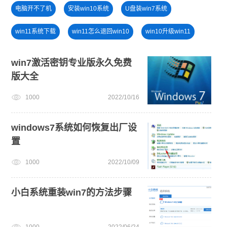
电脑开不了机
安装win10系统
U盘装win7系统
win11系统下载
win11怎么退回win10
win10升级win11
新手如何重装电脑系统win7
win10系统重装
win7激活密钥专业版永久免费
版大全
win11怎么升级
安装系统win7
win11最低硬件要求
1000
2022/10/16
win11升级
免费升级win10
windows11安装教程
windows7系统如何恢复出厂设
置
1000
2022/10/09
小白系统重装win7的方法步骤
1000
2022/06/24