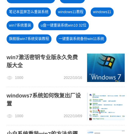
笔记本蓝屏怎么重装系统
windows11教程
windows11
win7系统重装
u盘一键重装系统win10 32位
旗舰版win7系统安装教程
一键重装系统备份win11系统
win11下载
win11系统下载
windows11升级
win7激活密钥专业版永久免费
版大全
电脑死机卡顿
戴尔一键重装系统教育版
1000
2022/10/16
win11绕过硬件限制安装
免费升级win10
电脑开不了机怎么重装系统
windows7系统如何恢复出厂设
置
1000
2022/10/09
小白系统重装win7的方法步骤