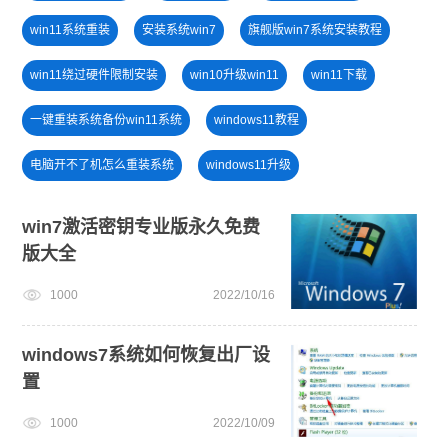
win11系统重装
安装系统win7
旗舰版win7系统安装教程
win11绕过硬件限制安装
win10升级win11
win11下载
一键重装系统备份win11系统
windows11教程
电脑开不了机怎么重装系统
windows11升级
win10系统重装
win11正式版
win11怎么退回win10
win7激活密钥专业版永久免费
版大全
windows11安装教程
笔记本蓝屏怎么重装系统
1000
2022/10/16
win11系统下载
戴尔一键重装系统教育版
windows7系统如何恢复出厂设
置
1000
2022/10/09