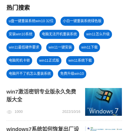
热门搜索
u盘一键重装系统win10 32位
小白一键重装系统绿色版
安装win10系统
电脑无法开机重装系统
win11怎么升级
win11最低硬件要求
win11一键安装
win11下载
电脑死机卡顿
win11正式版
win11系统下载
电脑开不了机怎么重装系统
免费升级win10
新手如何重装电脑系统win7
win11升级
windows11
win7激活密钥专业版永久免费
版大全
U盘重装系统
win11系统重装
电脑开不了机
1000
2022/10/16
一键重装系统备份win11系统
windows7系统如何恢复出厂设