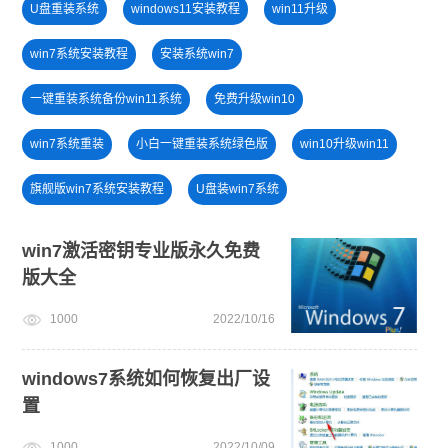
U盘重装系统
windows11安装教程
win11升级
win7系统安装教程
安装系统win7
一键重装系统备份win11系统
免费升级win10
win7系统重装
小白一键重装系统绿色版
win10升级win11
旗舰版win7系统安装教程
U盘装win7系统
win11绕过硬件限制安装
u盘一键重装系统win10 32位
win7激活密钥专业版永久免费
版大全
windows11升级
笔记本蓝屏怎么重装系统
win10系统重装
1000
2022/10/16
win11一键安装
戴尔一键重装系统教育版
win11正式版
windows7系统如何恢复出厂设
置
1000
2022/10/09