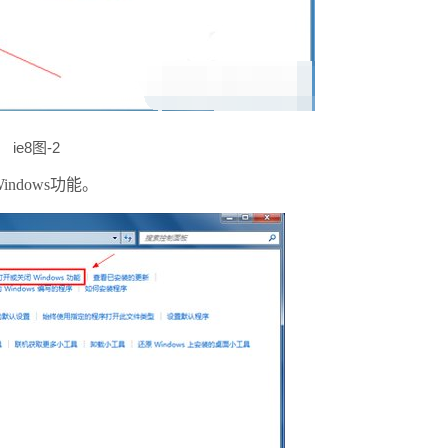
ie8图-2
ndows功能。