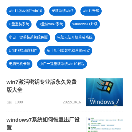
win11怎么退回win10
安装系统win7
win11升级
U盘重装系统
U盘装win7系统
windows11升级
小白一键重装系统绿色版
电脑无法开机重装系统
U盘PE启动盘制作
新手如何重装电脑系统win7
电脑死机卡顿
小白一键重装系统win10教程
电脑开不了机怎么重装系统
win11系统下载
win7激活密钥专业版永久免费
版大全
win10升级win11
windows11安装教程
windows11教程
1000
2022/10/16
安装win10系统
win7系统安装教程
u盘一键重装系统win10 32位
windows7系统如何恢复出厂设
置