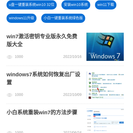
u盘一键重装系统win10 32位
安装win10系统
win11下载
windows11升级
小白一键重装系统绿色版
win11绕过硬件限制安装
免费升级win10
win7激活密钥专业版永久免费
版大全
一键重装系统备份win11系统
电脑开不了机
1000
2022/10/16
win11系统下载
小白一键重装系统win10教程
windows7系统如何恢复出厂设
置
1000
2022/10/09
小白系统重装win7的方法步骤
1000
2022/06/24