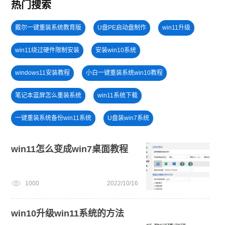
热门搜索
戴尔一键重装系统教育版
U盘PE启动盘制作
win11升级
win11绕过硬件限制安装
安装win10系统
windows11安装教程
小白一键重装系统win10教程
笔记本蓝屏怎么重装系统
win11系统下载
一键重装系统备份win11系统
U盘装win7系统
win11一键安装
U盘重装系统
win10系统重装
win11怎么变成win7桌面教程
win7系统重装
win11最低硬件要求
windows11教程
1000
2022/10/16
小白一键重装系统绿色版
win11系统重装
win11正式版
win10升级win11系统的方法