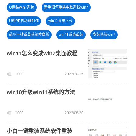
U盘装win7系统
新手如何重装电脑系统win7
U盘PE启动盘制作
win11系统下载
戴尔一键重装系统教育版
win11系统重装
安装系统win7
电脑开不了机怎么重装系统
电脑无法开机重装系统
win11怎么变成win7桌面教程
win7系统重装
windows11教程
windows11
1000
2022/10/16
win11最低硬件要求
win11正式版
电脑死机卡顿
小白一键重装系统win10教程
win10升级win11系统的方法
1000
2022/08/30
小白一键重装系统软件重装