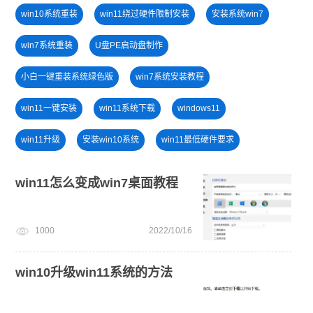
win10系统重装
win11绕过硬件限制安装
安装系统win7
win7系统重装
U盘PE启动盘制作
小白一键重装系统绿色版
win7系统安装教程
win11一键安装
win11系统下载
windows11
win11升级
安装win10系统
win11最低硬件要求
电脑死机卡顿
电脑开不了机怎么重装系统
电脑开不了机
win11怎么变成win7桌面教程
windows11安装教程
win11怎么退回win10
1000
2022/10/16
一键重装系统备份win11系统
旗舰版win7系统安装教程
win10升级win11系统的方法