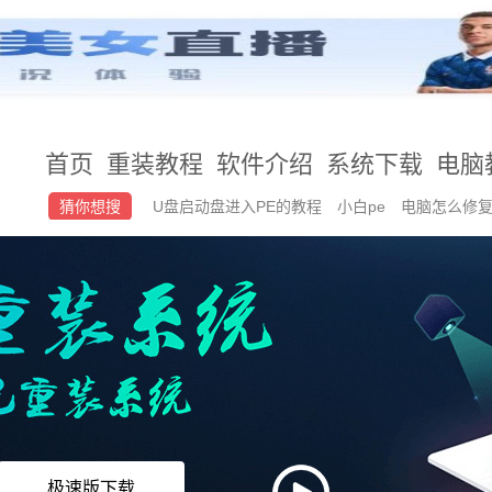
首页
重装教程
软件介绍
系统下载
电脑
猜你想搜
U盘启动盘进入PE的教程
小白pe
电脑怎么修复
之家win7旗舰版怎么安装