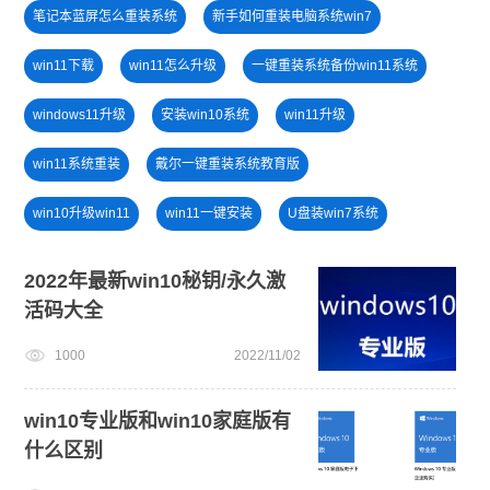
笔记本蓝屏怎么重装系统
新手如何重装电脑系统win7
win11下载
win11怎么升级
一键重装系统备份win11系统
windows11升级
安装win10系统
win11升级
win11系统重装
戴尔一键重装系统教育版
win10升级win11
win11一键安装
U盘装win7系统
win11怎么退回win10
win11系统下载
2022年最新win10秘钥/永久激
活码大全
windows11安装教程
小白一键重装系统win10教程
1000
2022/11/02
旗舰版win7系统安装教程
U盘PE启动盘制作
windows11教程
win10专业版和win10家庭版有
什么区别