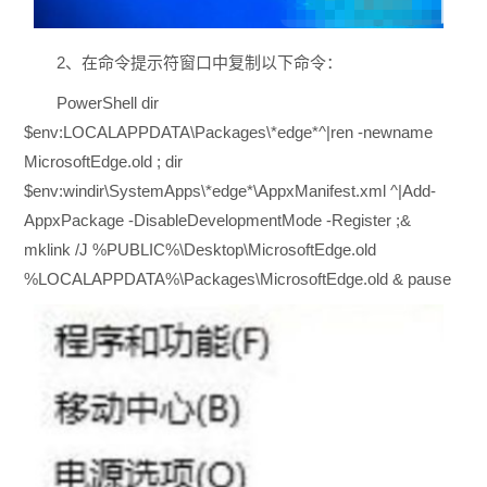
2、在命令提示符窗口中复制以下命令：
PowerShell dir
$env:LOCALAPPDATA\Packages\*edge*^|ren -newname
MicrosoftEdge.old ; dir
$env:windir\SystemApps\*edge*\AppxManifest.xml ^|Add-
AppxPackage -DisableDevelopmentMode -Register ;&
mklink /J %PUBLIC%\Desktop\MicrosoftEdge.old
%LOCALAPPDATA%\Packages\MicrosoftEdge.old & pause