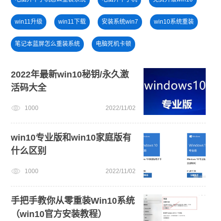
win11升级
win11下载
安装系统win7
win10系统重装
笔记本蓝屏怎么重装系统
电脑死机卡顿
新手如何重装电脑系统win7
win7系统安装教程
2022年最新win10秘钥/永久激
活码大全
旗舰版win7系统安装教程
win11系统下载
1000
2022/11/02
小白一键重装系统win10教程
win11正式版
win10专业版和win10家庭版有
什么区别
1000
2022/11/02
手把手教你从零重装Win10系统
（win10官方安装教程）