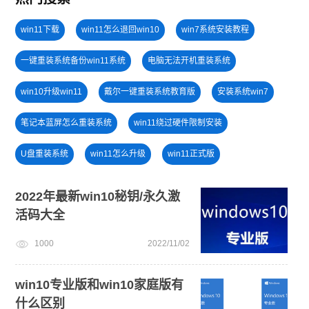
win11下载
win11怎么退回win10
win7系统安装教程
一键重装系统备份win11系统
电脑无法开机重装系统
win10升级win11
戴尔一键重装系统教育版
安装系统win7
笔记本蓝屏怎么重装系统
win11绕过硬件限制安装
U盘重装系统
win11怎么升级
win11正式版
windows11
windows11安装教程
安装win10系统
2022年最新win10秘钥/永久激
活码大全
win11最低硬件要求
win11升级
win11系统重装
1000
2022/11/02
电脑死机卡顿
win10专业版和win10家庭版有
什么区别