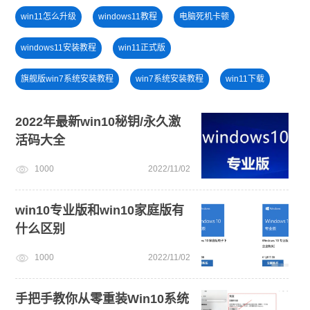
win11怎么升级
windows11教程
电脑死机卡顿
windows11安装教程
win11正式版
旗舰版win7系统安装教程
win7系统安装教程
win11下载
电脑开不了机
戴尔一键重装系统教育版
2022年最新win10秘钥/永久激
活码大全
小白一键重装系统win10教程
win11怎么退回win10
1000
2022/11/02
win11系统下载
win11系统重装
win10专业版和win10家庭版有
什么区别
1000
2022/11/02
手把手教你从零重装Win10系统