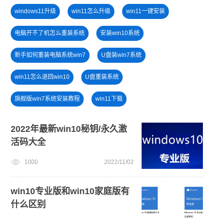
windows11升级
win11怎么升级
win11一键安装
电脑开不了机怎么重装系统
安装win10系统
新手如何重装电脑系统win7
U盘装win7系统
win11怎么退回win10
U盘重装系统
旗舰版win7系统安装教程
win11下载
一键重装系统备份win11系统
戴尔一键重装系统教育版
2022年最新win10秘钥/永久激
活码大全
win7系统重装
电脑开不了机
win10系统重装
1000
2022/11/02
win11系统下载
小白一键重装系统win10教程
win11正式版
U盘PE启动盘制作
win10专业版和win10家庭版有
什么区别