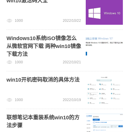
win10激活码大全
1000
2022/10/22
Windows10系统ISO镜像怎么
从微软官网下载 两种win10镜像
下载方法
1000
2022/10/21
win10开机密码取消的具体方法
1000
2022/10/19
联想笔记本重装系统win10的方
法步骤