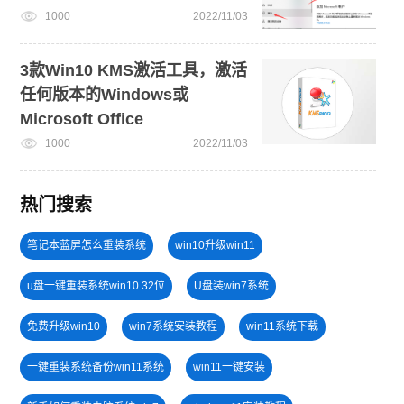
1000
2022/11/03
3款Win10 KMS激活工具，激活
任何版本的Windows或
Microsoft Office
1000
2022/11/03
热门搜索
笔记本蓝屏怎么重装系统
win10升级win11
u盘一键重装系统win10 32位
U盘装win7系统
免费升级win10
win7系统安装教程
win11系统下载
一键重装系统备份win11系统
win11一键安装