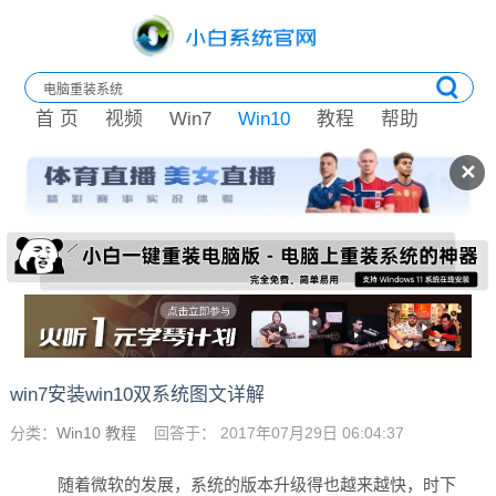
首 页
视频
Win7
Win10
教程
帮助
✕
win7安装win10双系统图文详解
分类：
Win10 教程
回答于： 2017年07月29日 06:04:37
随着微软的发展，系统的版本升级得也越来越快，时下