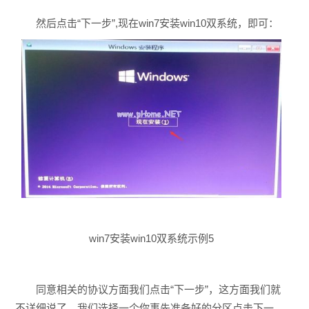
然后点击“下一步”,现在win7安装win10双系统，即可：
win7安装win10双系统示例5
同意相关的协议方面我们点击“下一步”，这方面我们就
不详细说了，我们选择一个你事先准备好的分区点击下一