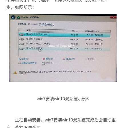
步，如图所示：
win7安装win10双系统示例6
正在自动安装，win7安装win10双系统完成后会自动重
启，选择下图选项。