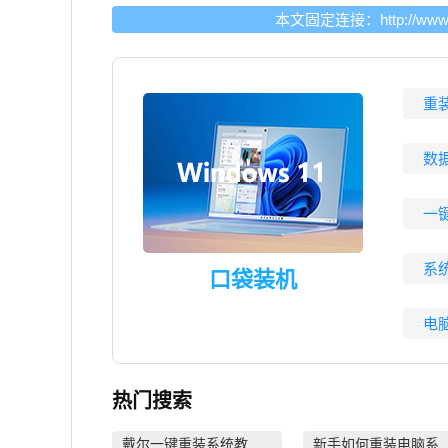
本文固定连接：
http://ww
重
数
一
系
口袋装机
电
热门搜索
戴尔一键重装系统教育版
新手如何重装电脑