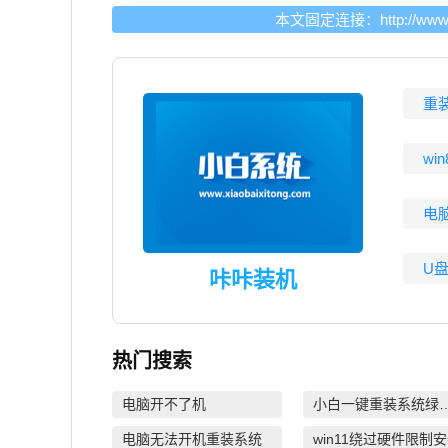
本文固定连接：
http://ww
重
wi
电
U
咔咔装机
热门搜索
电脑开不了机
小白一键重装
电脑无法开机重装系统
win11绕过硬件限制