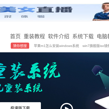
首页
重装教程
软件介绍
系统下载
电脑
猜你想搜
苹果m1怎么安装windows系统
win7旗舰版iso
Onekey Ghost
++U盘如何重装系统
极速版下载