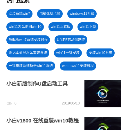
热门搜索
安装系统win7
电脑死机卡顿
windows11升级
win11怎么退回win10
win11正式版
win11下载
旗舰版win7系统安装教程
U盘PE启动盘制作
笔记本蓝屏怎么重装系统
win11一键安装
安装win10系统
一键重装系统备份win11系统
windows11安装教程
win10系统重装
U盘装win7系统
电脑无法开机重装系统
小白新版制作U盘启动工具
u盘一键重装系统win10 32位
windows11教程
0
2019/05/10
小白一键重装系统win10教程
小白一键重装系统绿色版
小白v1800 在线重装win10教程