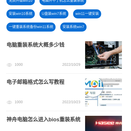
免费升级win10
电脑开不了机怎么重装系统
安装win10系统
U盘装win7系统
win11一键安装
一键重装系统备份win11系统
安装系统win7
win11怎么升级
u盘一键重装系统win10 32位
电脑重装系统大概多少钱
电脑无法开机重装系统
笔记本蓝屏怎么重装系统
1000
2022/10/29
戴尔一键重装系统教育版
电脑死机卡顿
win10升级win11
win11正式版
电子邮箱格式怎么写教程
1000
2022/10/23
神舟电脑怎么进入bios重装系统