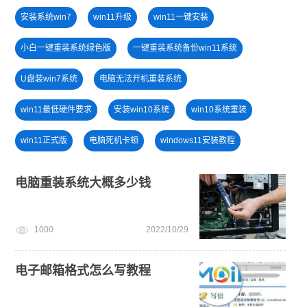
安装系统win7
win11升级
win11一键安装
小白一键重装系统绿色版
一键重装系统备份win11系统
U盘装win7系统
电脑无法开机重装系统
win11最低硬件要求
安装win10系统
win10系统重装
win11正式版
电脑死机卡顿
windows11安装教程
win11怎么退回win10
windows11教程
U盘PE启动盘制作
电脑重装系统大概多少钱
win11下载
win7系统安装教程
win11系统重装
1000
2022/10/29
笔记本蓝屏怎么重装系统
电子邮箱格式怎么写教程