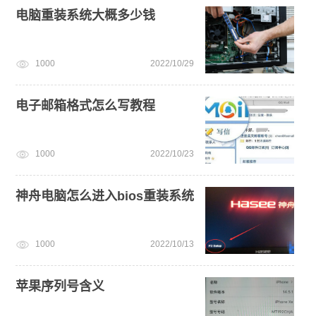
电脑无法开机重装系统
win11正式版
win11怎么升级
电脑重装系统大概多少钱
u盘一键重装系统win10 32位
win10系统重装
1000
2022/10/29
windows11安装教程
win11下载
戴尔一键重装系统教育版
win10升级win11
电子邮箱格式怎么写教程
1000
2022/10/23
神舟电脑怎么进入bios重装系统
1000
2022/10/13
苹果序列号含义