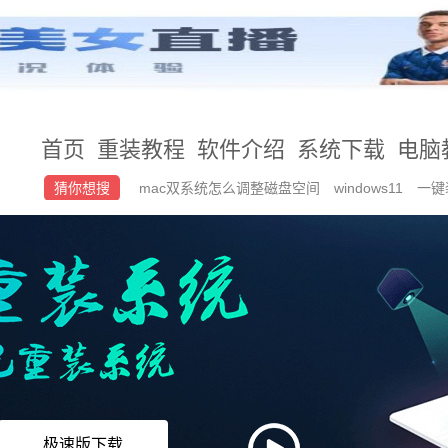
首页
重装教程
软件介绍
系统下载
电脑
猜你想搜
mac双系统怎么调整磁盘空间
windows11
一键
安装win7旗舰版
极速版下载