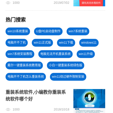
1000
2019/07/02
热门搜索
win10系统重装
U盘PE启动盘制作
win7系统重装
电脑开不了机
win11正式版
win11下载
windows11
win7系统安装教程
电脑无法开机重装系统
win11升级
戴尔一键重装系统教育版
小白一键重装系统绿色版
电脑开不了机怎么重装系统
win11绕过硬件限制安装
win11怎么退回win10
小白一键重装系统win10教程
重装系统软件,小编教你重装系
统软件哪个好
win11系统下载
笔记本蓝屏怎么重装系统
电脑死机卡顿
1000
2018/10/18
U盘重装系统