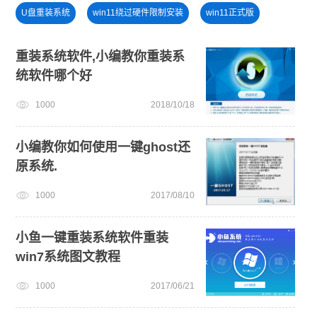
U盘重装系统
win11绕过硬件限制安装
win11正式版
windows11升级
电脑开不了机
安装系统win7
重装系统软件,小编教你重装系
统软件哪个好
小白一键重装系统win10教程
win11系统下载
1000
2018/10/18
win10升级win11
电脑死机卡顿
小编教你如何使用一键ghost还
原系统.
1000
2017/08/10
小鱼一键重装系统软件重装
win7系统图文教程
1000
2017/06/21