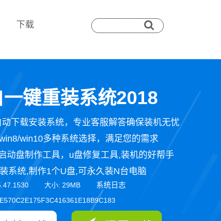
下载
一键重装系统2018
自动下载安装系统，专业客服解答确保装机无忧
n7/win8/win10多种系统选择，满足您的需求
启动盘制作工具，u盘修复工具,装机的好帮手
装系统,制作1个U盘,可永久装N台电脑
系统日志
5.47.1530 大小: 29MB
E570C2E175F3C416361E18B9C183