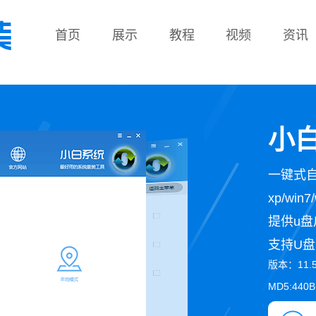
首页
展示
教程
视频
资讯
教程
小白
一键式
xp/wi
提供u盘
支持U盘
版本：11.
MD5:440B