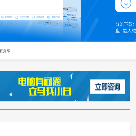
分流下载
盘
超人
栏变透明