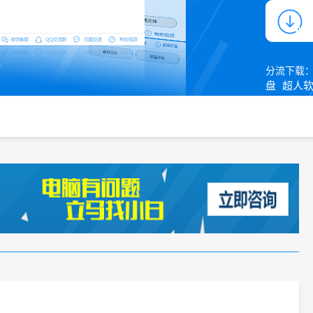
分流下载
盘
超人