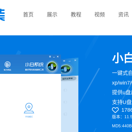
首页
展示
教程
视频
资讯
教程
小白
一键式
xp/wi
提供u盘
支持U盘
178
版本：11.
MD5:440B