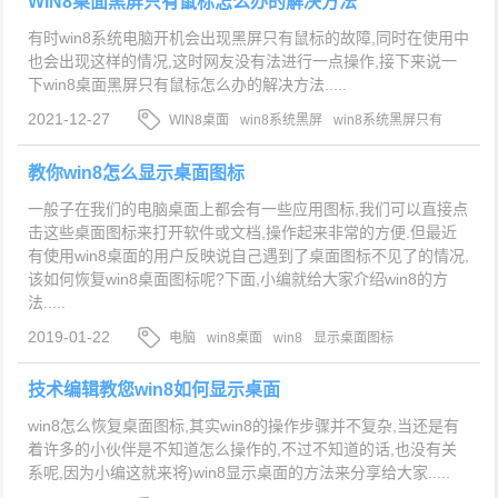
WIN8桌面黑屏只有鼠标怎么办的解决方法
有时win8系统电脑开机会出现黑屏只有鼠标的故障,同时在使用中
也会出现这样的情况,这时网友没有法进行一点操作,接下来说一
下win8桌面黑屏只有鼠标怎么办的解决方法.....
2021-12-27
WIN8桌面
win8系统黑屏
win8系统黑屏只有
鼠标怎么办
教你win8怎么显示桌面图标
一般子在我们的电脑桌面上都会有一些应用图标,我们可以直接点
击这些桌面图标来打开软件或文档,操作起来非常的方便.但最近
有使用win8桌面的用户反映说自己遇到了桌面图标不见了的情况,
该如何恢复win8桌面图标呢?下面,小编就给大家介绍win8的方
法.....
2019-01-22
电脑
win8桌面
win8
显示桌面图标
技术编辑教您win8如何显示桌面
win8怎么恢复桌面图标,其实win8的操作步骤并不复杂,当还是有
着许多的小伙伴是不知道怎么操作的,不过不知道的话,也没有关
系呢,因为小编这就来将)win8显示桌面的方法来分享给大家.....