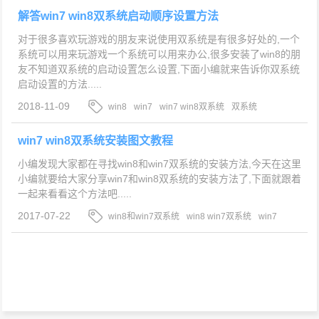
解答win7 win8双系统启动顺序设置方法
对于很多喜欢玩游戏的朋友来说使用双系统是有很多好处的,一个
系统可以用来玩游戏一个系统可以用来办公,很多安装了win8的朋
友不知道双系统的启动设置怎么设置,下面小编就来告诉你双系统
启动设置的方法.....
2018-11-09
win8
win7
win7 win8双系统
双系统
win7 win8双系统安装图文教程
小编发现大家都在寻找win8和win7双系统的安装方法,今天在这里
小编就要给大家分享win7和win8双系统的安装方法了,下面就跟着
一起来看看这个方法吧.....
2017-07-22
win8和win7双系统
win8 win7双系统
win7
win8双系统
win7和win8双系统