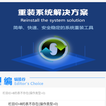
栏目ID=
0
的表不存在(操作类型=0)
栏目ID=
0
的表不存在(操作类型=0)