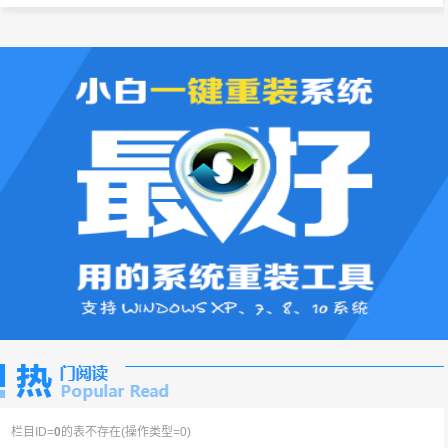
栏目ID=
0
的表不存在(操作类型=0)