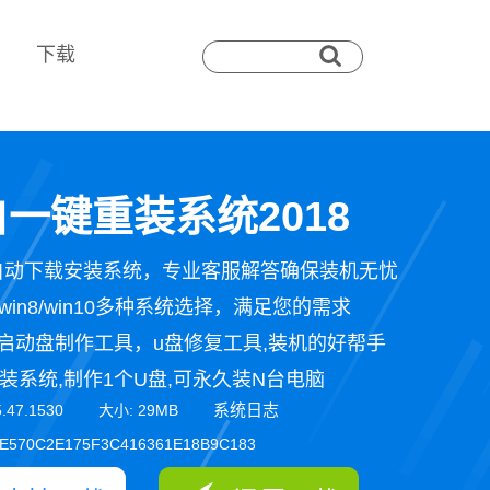
下载
一键重装系统2018
自动下载安装系统，专业客服解答确保装机无忧
n7/win8/win10多种系统选择，满足您的需求
启动盘制作工具，u盘修复工具,装机的好帮手
装系统,制作1个U盘,可永久装N台电脑
系统日志
5.47.1530 大小: 29MB
E570C2E175F3C416361E18B9C183