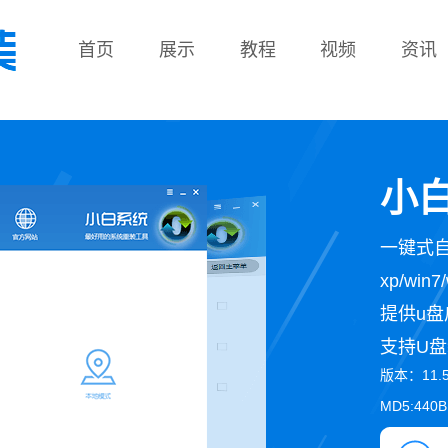
首页
展示
教程
视频
资讯
教程
小白
一键式
xp/wi
提供u盘
支持U盘
版本：11.
MD5:440B