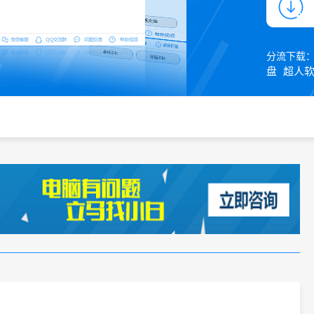
分流下载
盘
超人