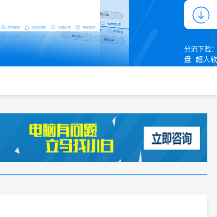
分流下载
盘
超人