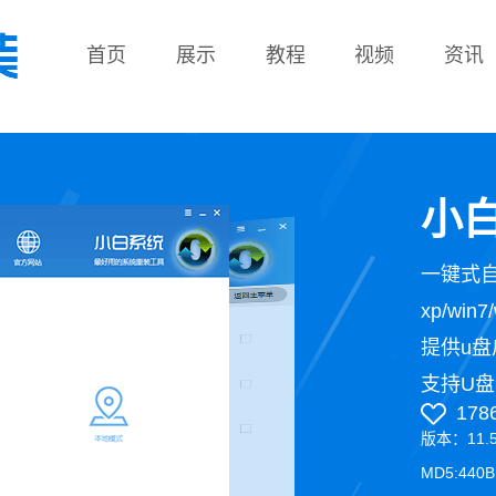
首页
展示
教程
视频
资讯
教程
小白
一键式
xp/wi
提供u盘
支持U盘
178
版本：11.
MD5:440B