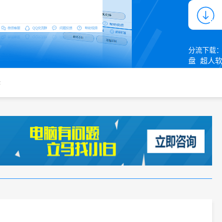
分流下载
盘
超人
作