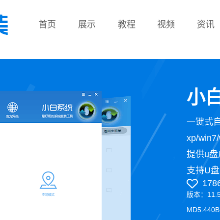
首页
展示
教程
视频
资讯
教程
小白
一键式
xp/wi
提供u盘
支持U盘
178
版本：11.
MD5:440B