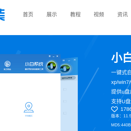
首页
展示
教程
视频
资讯
教程
小白
一键式
xp/wi
提供u盘
支持U盘
178
版本：11.
MD5:440B