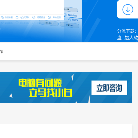
分流下载
盘
超人
作